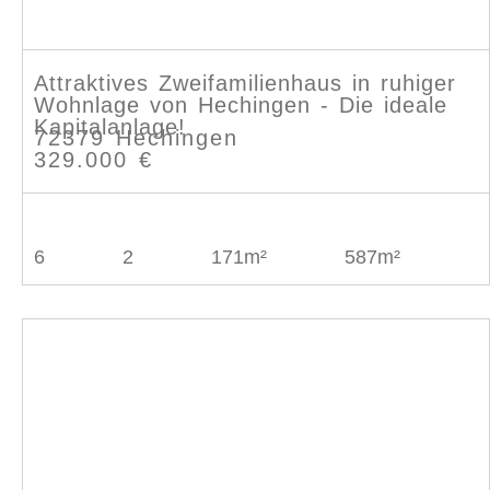
Attraktives Zweifamilienhaus in ruhiger
Wohnlage von Hechingen - Die ideale
Kapitalanlage!
72379 Hechingen
329.000 €
6
2
171m²
587m²