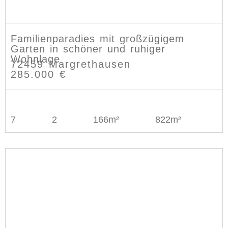
Familienparadies mit großzügigem
Garten in schöner und ruhiger
Wohnlage
72459 Margrethausen
285.000 €
7
2
166m²
822m²