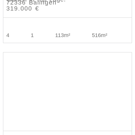
72336 Balingen
319.000 €
4
1
113m²
516m²