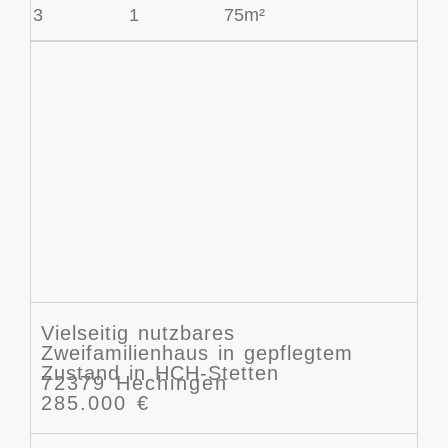
3
1
75m²
Vielseitig nutzbares
Zweifamilienhaus in gepflegtem
Zustand in HCH-Stetten
72379 Hechingen
285.000 €