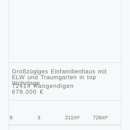
Großzügiges Einfamilienhaus mit
ELW und Traumgarten in top
Wohnlage
72414 Rangendigen
679.000 €
8
3
211m²
726m²