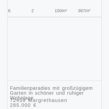
6
2
100m²
367m²
Familienparadies mit großzügigem
Garten in schöner und ruhiger
Wohnlage
72459 Margrethausen
285.000 €