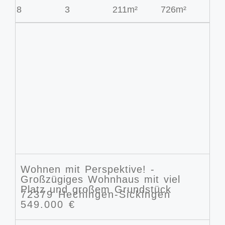
8
3
211m²
726m²
Wohnen mit Perspektive! -
Großzügiges Wohnhaus mit viel
Platz und großem Grundstück
72379 Hechingen-Sickingen
549.000 €