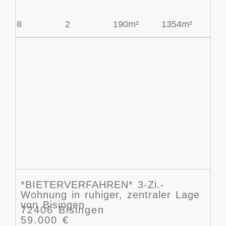
8
2
190m²
1354m²
*BIETERVERFAHREN* 3-Zi.-
Wohnung in ruhiger, zentraler Lage
von Bisingen
72406 Bisingen
59.000 €