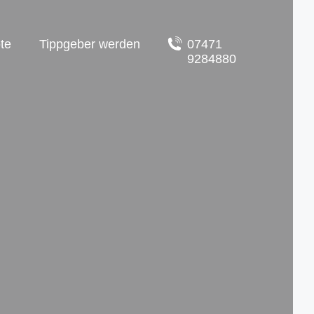
te
Tippgeber werden
07471
9284880